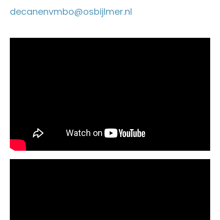
decanenvmbo@osbijlmer.nl